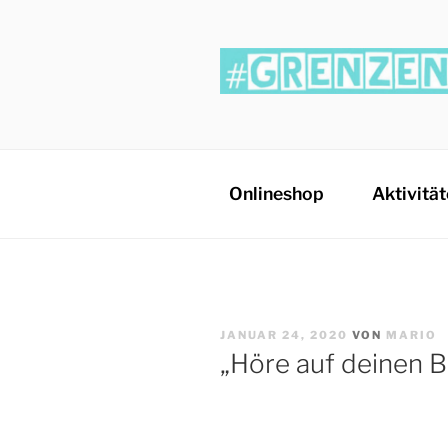
GRENZENL
Freiheit, Abendteuer, Gesundhe
Onlineshop
Aktivitä
JANUAR 24, 2020
VON
MARIO
„Höre auf deinen 