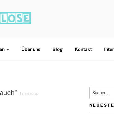
OSE
it
ten
Über uns
Blog
Kontakt
Inte
Bauch“
1
min read
NEUESTE