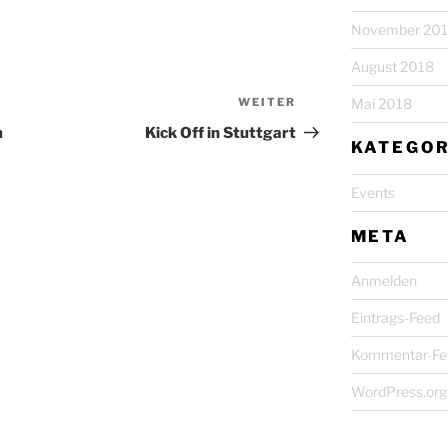
November 20
August 2018
WEITER
Mai 2018
m
Kick Off in Stuttgart
KATEGOR
Events
META
Anmelden
Eintrags-Feed
Kommentar-Fe
WordPress.org