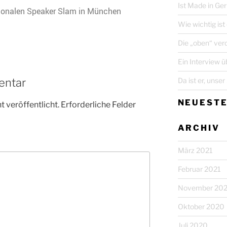
Ist Made in G
ionalen Speaker Slam in München
Wie wichtig ist
Die „oben“ ver
Ein Interview 
Da ist er, unse
entar
NEUEST
 veröffentlicht.
Erforderliche Felder
ARCHIV
März 2021
Februar 2021
November 20
Oktober 2020
Juli 2020