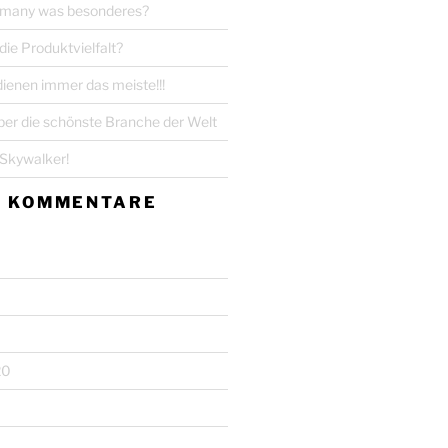
ermany was besonderes?
 die Produktvielfalt?
dienen immer das meiste!!!
über die schönste Branche der Welt
r Skywalker!
E KOMMENTARE
20